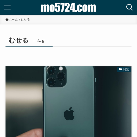
ホーム
むせる
むせる
– tag –
雑記