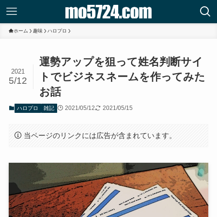
ホーム
趣味
ハロプロ
運勢アップを狙って姓名判断サイ
2021
トでビジネスネームを作ってみた
5/12
お話
2021/05/12
2021/05/15
ハロプロ
雑記
当ページのリンクには広告が含まれています。