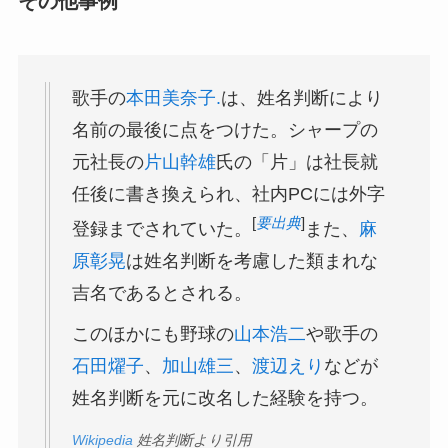
その他事例
歌手の
本田美奈子.
は、姓名判断により
名前の最後に点をつけた。シャープの
元社長の
片山幹雄
氏の「片」は社長就
任後に書き換えられ、社内PCには外字
[
要出典
]
登録までされていた。
また、
麻
原彰晃
は姓名判断を考慮した類まれな
吉名であるとされる。
このほかにも野球の
山本浩二
や歌手の
石田燿子
、
加山雄三
、
渡辺えり
などが
姓名判断を元に改名した経験を持つ。
Wikipedia
姓名判断より引用